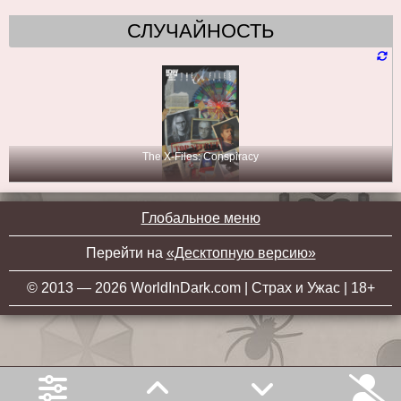
СЛУЧАЙНОСТЬ
The X-Files: Conspiracy
Глобальное меню
Перейти на
«Десктопную версию»
© 2013 — 2026 WorldInDark.com | Страх и Ужас | 18+