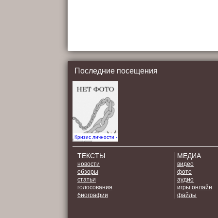
Последние посещения
Кризис личности - Эпизод
ТЕКСТЫ
МЕДИА
новости
видео
обзоры
фото
статьи
аудио
голосования
игры онлайн
биографии
файлы