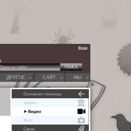
Вход
к
^
^
^
ДРУГОЕ
САЙТ
МЫ
Основная страница
Фирмы
➤ Видео
Фото
Связи