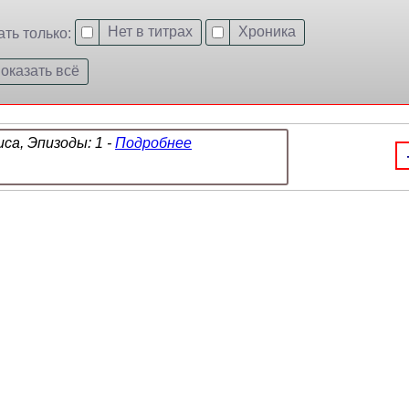
Нет в титрах
Хроника
ать только:
оказать всё
са, Эпизоды: 1 -
Подробнее