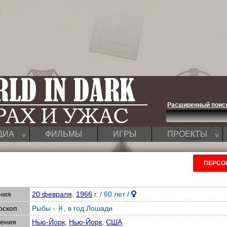
Расширенный поис
^
^
ДИА
ФИЛЬМЫ
ИГРЫ
ПРОЕКТЫ
ПЕРСО
ния
20 февраля
,
1966
г. / 60 лет /
оскоп
Рыбы - ♓
,
в год Лошади
дения
Нью-Йорк
,
Нью-Йорк
,
США