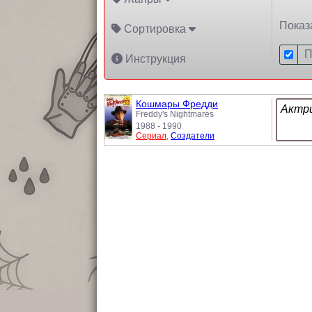
Показ
Сортировка
П
Инструкция
Кошмары Фредди
Актри
Freddy's Nightmares
1988 - 1990
Сериал
,
Создатели