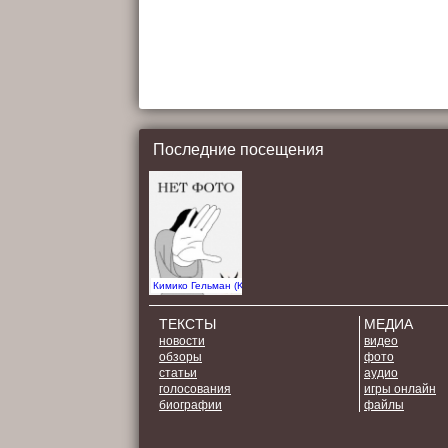
Последние посещения
Кимико Гельман (Kimiko Gelman) (1966) - Персонa
ТЕКСТЫ
МЕДИА
новости
видео
обзоры
фото
статьи
аудио
голосования
игры онлайн
биографии
файлы