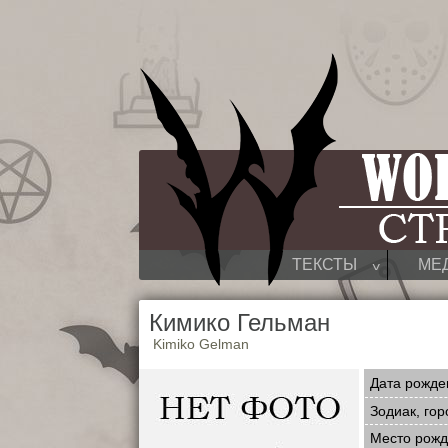
^
ТЕКСТЫ
МЕ
Кимико Гельман
Kimiko Gelman
Дата рожде
Зодиак, гор
Место рож