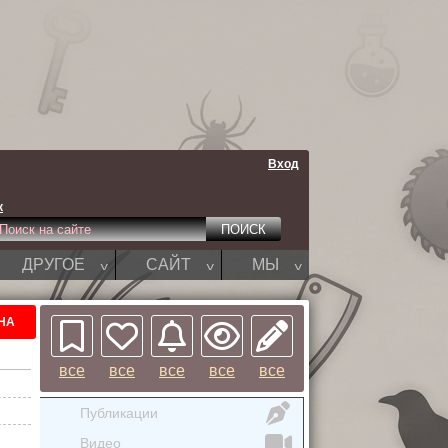
Вход
к
^
^
^
ДРУГОЕ
САЙТ
МЫ
НА
все
все
все
все
все
Публикации
Видео