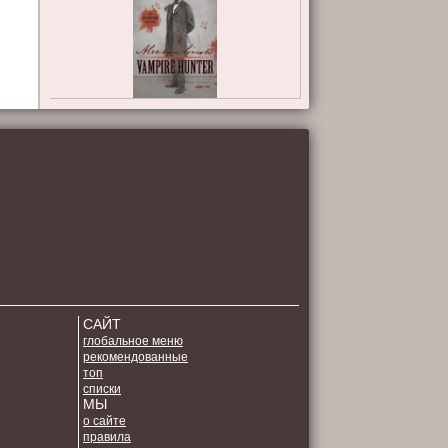
САЙТ
глобальное меню
рекомендованные
топ
списки
МЫ
о сайте
правила