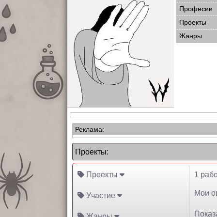
Професии
Проекты
Жанры
Реклама:
Проекты:
Проекты
1 рабо
Мои оц
Участие
Показа
Жанры