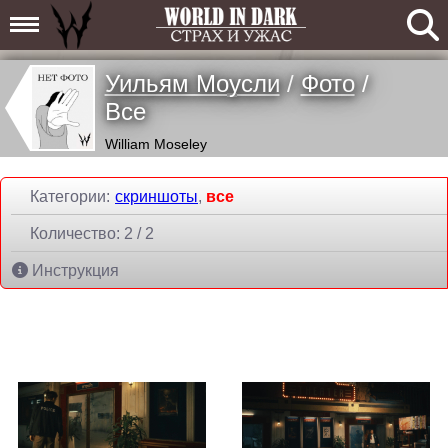
Уильям Моусли
/
Фото
/
Все
William Moseley
Категории:
скриншоты
,
все
Количество:
2
/ 2
Инструкция