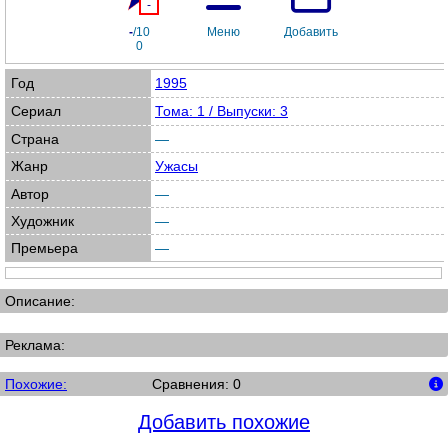
-
-
/10
Меню
Добавить
0
Год
1995
Сериал
Тома: 1 / Выпуски: 3
Страна
—
Жанр
Ужасы
Автор
—
Художник
—
Премьера
—
Описание:
Реклама:
Похожие:
Сравнения: 0
Добавить похожие