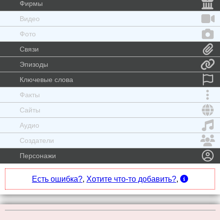
Фирмы
Видео
Фото
Связи
Эпизоды
Ключевые слова
Факты
Сайты
Аудио
Создатели
Персонажи
Есть ошибка?
,
Хотите что-то добавить?
,