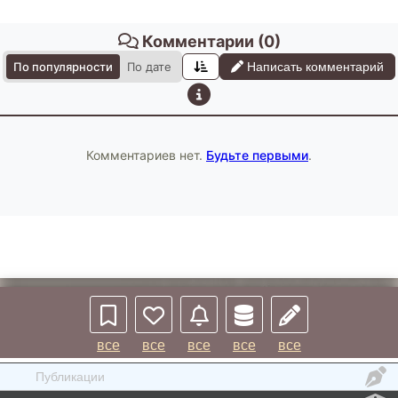
Комментарии
(0)
По популярности
По дате
Написать комментарий
Комментариев нет.
Будьте первыми
.
все
все
все
все
все
Публикации