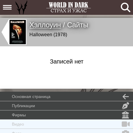
Хэллоуин
/ Сайты
Halloween (1978)
Записей нет
Основная страница
Публикации
Фирмы
Видео