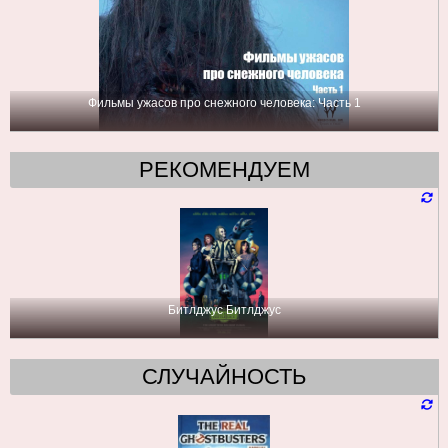
Фильмы ужасов про снежного человека: Часть 1
РЕКОМЕНДУЕМ
Битлджус Битлджус
СЛУЧАЙНОСТЬ