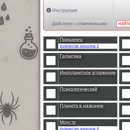
Инструкция
найт
Действия с отмеченными:
Пришелец
Количество эпизодов: 5
Галактика
Инопланетное вторжение
Психологический
Планета в названии
Монстр
Количество эпизодов: 8