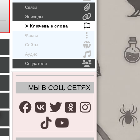
Связи
Эпизоды
➤ Ключевые слова
Факты
Сайты
Аудио
Создатели
МЫ В СОЦ. СЕТЯХ
с