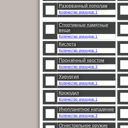
Разорванный пополам
Количество эпизодов: 1
Спортивные памятные
вещи
Количество эпизодов: 1
Кислота
Количество эпизодов: 1
Пронзённый хвостом
Количество эпизодов: 3
Хирургия
Количество эпизодов: 1
Крокодил
Количество эпизодов: 1
Инопланетное нападение
Количество эпизодов: 3
Огнестрельное оружие