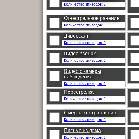
Количество эпизодов: 2
Огнестрельное ранение
Количество эпизодов: 1
Диверсант
Количество эпизодов: 1
Видео-звонок
Количество эпизодов: 1
Видео с камеры
наблюдения
Количество эпизодов: 2
Перестрелка
Количество эпизодов: 1
Смерть от отравления
Количество эпизодов: 1
Письмо из дома
Количество эпизодов: 1