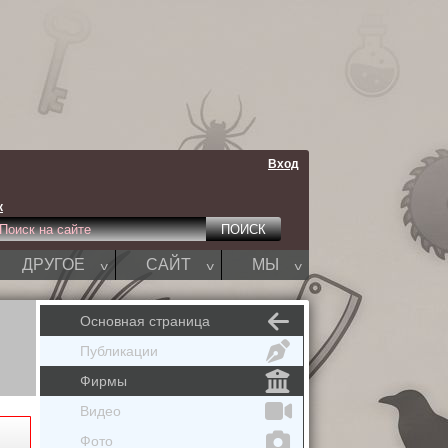
Вход
к
^
^
^
ДРУГОЕ
САЙТ
МЫ
Основная страница
Публикации
Фирмы
Видео
Фото