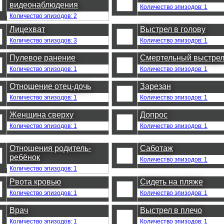
видеонаблюдения
Количество эпизодов: 1
Количество эпизодов: 2
Лицехват
Выстрел в голову
Количество эпизодов: 3
Количество эпизодов: 1
Пулевое ранение
Смертельный выстре
Количество эпизодов: 1
Количество эпизодов: 1
Отношение отец-дочь
Зарезан
Количество эпизодов: 1
Количество эпизодов: 1
Женщина сверху
Допрос
Количество эпизодов: 1
Количество эпизодов: 1
Отношения родитель-
Саботаж
ребёнок
Количество эпизодов: 1
Количество эпизодов: 1
Рвота кровью
Сидеть на пляже
Количество эпизодов: 1
Количество эпизодов: 1
Врач
Выстрел в плечо
Количество эпизодов: 1
Количество эпизодов: 1