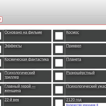
и
Основано на фильме
Космос
Эффекты
Приквел
Космическая фантастика
Планета
Психологический
Разношёрстный
триллер
Главный герой —
Психологический ужа
женщина
22-й век
2120 год
Количество эпизодов: 8