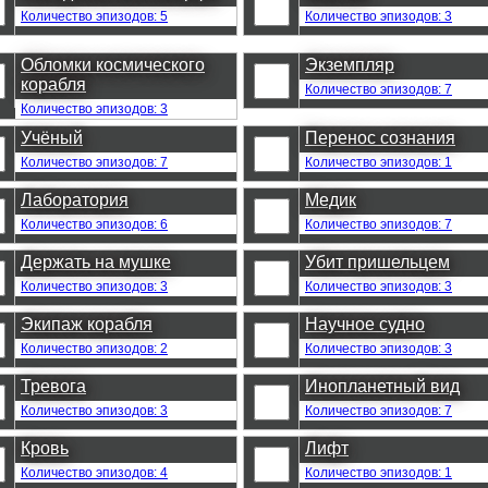
Количество эпизодов: 5
Количество эпизодов: 3
Обломки космического
Экземпляр
корабля
Количество эпизодов: 7
Количество эпизодов: 3
Учёный
Перенос сознания
Количество эпизодов: 7
Количество эпизодов: 1
Лаборатория
Медик
Количество эпизодов: 6
Количество эпизодов: 7
Держать на мушке
Убит пришельцем
Количество эпизодов: 3
Количество эпизодов: 3
Экипаж корабля
Научное судно
Количество эпизодов: 2
Количество эпизодов: 3
Тревога
Инопланетный вид
Количество эпизодов: 3
Количество эпизодов: 7
Кровь
Лифт
Количество эпизодов: 4
Количество эпизодов: 1