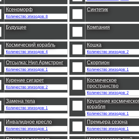
Ксеноморф
Синтетик
Количество эпизодов: 8
Будущее
Компания
Космический корабль
Кошка
Количество эпизодов: 4
Количество эпизодов: 2
Отсылка: Нил Армстронг
Скорпион
Количество эпизодов: 1
Количество эпизодов: 1
Курение сигарет
Космическое
пространство
Количество эпизодов: 2
Количество эпизодов: 2
Замена тела
Крушение космическо
корабля
Количество эпизодов: 1
Количество эпизодов: 1
Инвалидное кресло
Премьера сезона
Количество эпизодов: 1
Количество эпизодов: 1