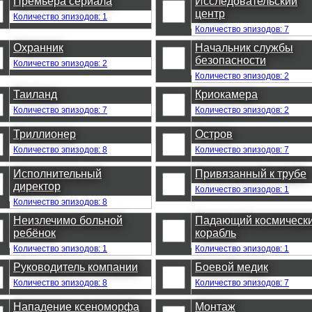
Премьера сериала
Исследовательский
центр
Количество эпизодов: 1
Количество эпизодов: 7
Охранник
Начальник службы
безопасности
Количество эпизодов: 2
Количество эпизодов: 2
Таиланд
Криокамера
Количество эпизодов: 7
Количество эпизодов: 2
Триллионер
Остров
Количество эпизодов: 8
Количество эпизодов: 7
Исполнительный
Привязанный к трубе
директор
Количество эпизодов: 1
Количество эпизодов: 8
Неизлечимо больной
Падающий космическ
ребёнок
корабль
Количество эпизодов: 1
Количество эпизодов: 1
Руководитель компании
Боевой медик
Количество эпизодов: 8
Количество эпизодов: 7
Нападение ксеноморфа
Монтаж