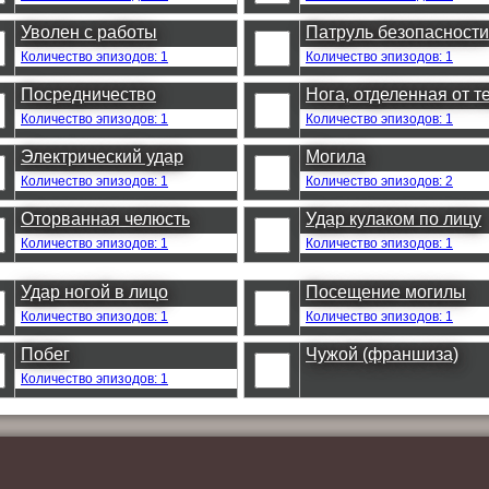
Уволен с работы
Патруль безопасности
Количество эпизодов: 1
Количество эпизодов: 1
Посредничество
Нога, отделенная от т
Количество эпизодов: 1
Количество эпизодов: 1
Электрический удар
Могила
Количество эпизодов: 1
Количество эпизодов: 2
Оторванная челюсть
Удар кулаком по лицу
Количество эпизодов: 1
Количество эпизодов: 1
Удар ногой в лицо
Посещение могилы
Количество эпизодов: 1
Количество эпизодов: 1
Побег
Чужой (франшиза)
Количество эпизодов: 1