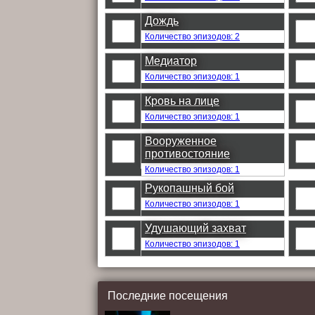
Дождь
Количество эпизодов: 2
Медиатор
Количество эпизодов: 1
Кровь на лице
Количество эпизодов: 1
Вооруженное
противостояние
Количество эпизодов: 1
Рукопашный бой
Количество эпизодов: 1
Удушающий захват
Количество эпизодов: 1
Последние посещения