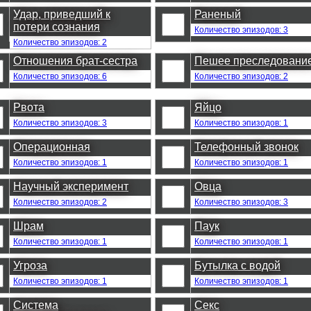
Удар, приведший к
Раненый
потери сознания
Количество эпизодов: 3
Количество эпизодов: 2
Отношения брат-сестра
Пешее преследовани
Количество эпизодов: 6
Количество эпизодов: 2
Рвота
Яйцо
Количество эпизодов: 3
Количество эпизодов: 1
Операционная
Телефонный звонок
Количество эпизодов: 1
Количество эпизодов: 1
Научный эксперимент
Овца
Количество эпизодов: 2
Количество эпизодов: 3
Шрам
Паук
Количество эпизодов: 1
Количество эпизодов: 1
Угроза
Бутылка с водой
Количество эпизодов: 1
Количество эпизодов: 1
Система
Секс