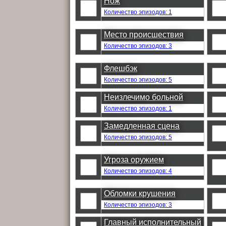
Нож
Количество эпизодов: 1
Место происшествия
Количество эпизодов: 3
Флешбэк
Количество эпизодов: 5
Неизлечимо больной
Количество эпизодов: 1
Замедленная сцена
Количество эпизодов: 5
Угроза оружием
Количество эпизодов: 4
Обломки крушения
Количество эпизодов: 3
Главный исполнительный