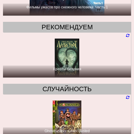
Фильмы ужасов про снежного человека: Часть 1
РЕКОМЕНДУЕМ
Хребты безумия
СЛУЧАЙНОСТЬ
Ghostbusters: Ghost Busted