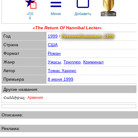
-
-
/10
Меню
Добавить
0
«The Return Of Hannibal Lecter»
Год
1999
/
Рекомендованные: 1999
Страна
США
Формат
Роман
Жанр
Ужасы
,
Триллер
,
Криминал
Автор
Томас Харрис
Премьера
8 июня 1999
Другие названия:
Հաննիբալ
- Армения
Описание:
Реклама: