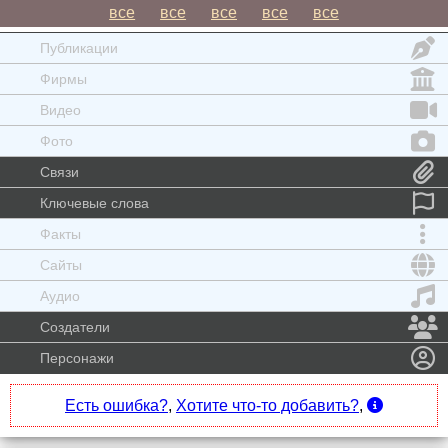
все
все
все
все
все
Публикации
Фирмы
Видео
Фото
Связи
Ключевые слова
Факты
Сайты
Аудио
Создатели
Персонажи
Есть ошибка?
,
Хотите что-то добавить?
,