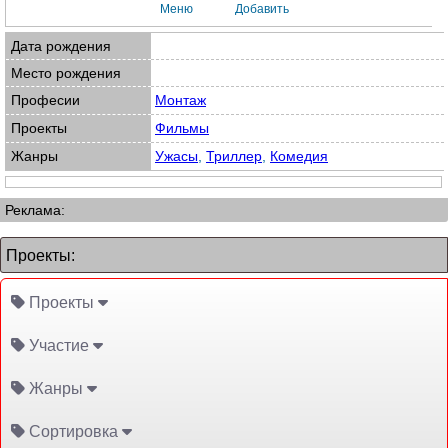
Меню
Добавить
Дата рождения
Место рождения
Професии
Монтаж
Проекты
Фильмы
Жанры
Ужасы
,
Триллер
,
Комедия
Реклама:
Проекты:
Проекты
Участие
Жанры
Сортировка