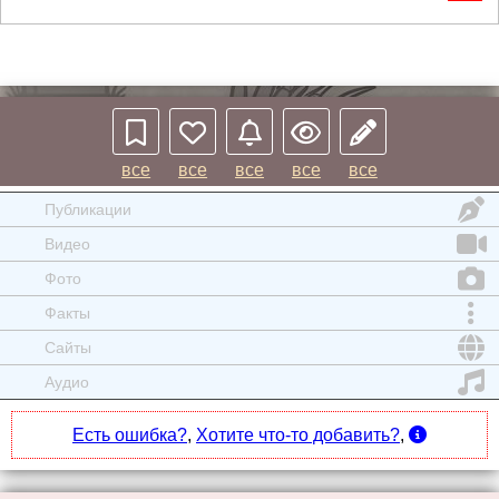
все
все
все
все
все
Публикации
Видео
Фото
Факты
Сайты
Аудио
Есть ошибка?
,
Хотите что-то добавить?
,