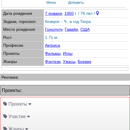
Меню
Добавить
Дата рождения
7 января
,
1950
г. / 76 лет /
Зодиак, гороскоп
Козерог - ♑
,
в год Тигра
Место рождения
Гонолулу
,
Гавайи
,
США
Рост
1.71 м.
Професии
Актриса
Проекты
Фильмы
,
Игры
Жанры
Фэнтези
,
Ужасы
,
Боевик
Реклама:
Проекты:
Проекты
Участие
Жанры