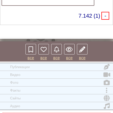
7.142 (1)
-
все
все
все
все
все
Публикации
Видео
Фото
Факты
Сайты
Аудио