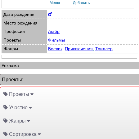
Меню
Добавить
Дата рождения
Место рождения
Професии
Актёр
Проекты
Фильмы
Жанры
Боевик
,
Приключения
,
Триллер
Реклама:
Проекты:
Проекты
Участие
Жанры
Сортировка