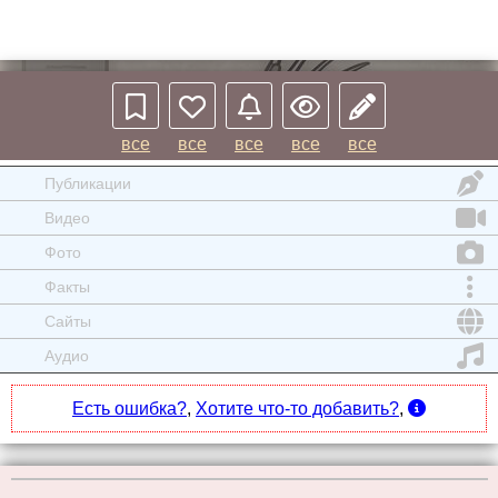
все
все
все
все
все
Публикации
Видео
Фото
Факты
Сайты
Аудио
Есть ошибка?
,
Хотите что-то добавить?
,