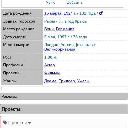
Меню
Добавить
Дата рождения
15 марта
,
1924
г. / 102 года /
Зодиак, гороскоп
Рыбы - ♓
,
в год Крысы
Место рождения
Бонн
,
Германия
Дата смерти
5 мая, 1997 г. / 73 года
Место смерти
Лондон, Англия, [в составе
Великобритания
]
Рост
1.88 м.
Професии
Актёр
Проекты
Фильмы
Жанры
Драма
,
Триллер
,
Ужасы
Реклама:
Проекты:
Проекты