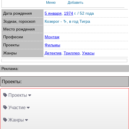
Меню
Добавить
Дата рождения
5 января
,
1974
г. / 52 года
Зодиак, гороскоп
Козерог - ♑
,
в год Тигра
Место рождения
Професии
Монтаж
Проекты
Фильмы
Жанры
Детектив
,
Триллер
,
Ужасы
Реклама:
Проекты:
Проекты
Участие
Жанры