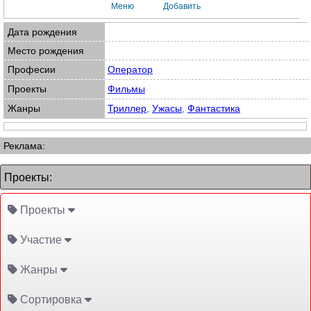
Меню
Добавить
Дата рождения
Место рождения
Професии
Оператор
Проекты
Фильмы
Жанры
Триллер
,
Ужасы
,
Фантастика
Реклама:
Проекты:
Проекты
Участие
Жанры
Сортировка