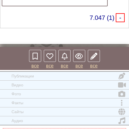
7.047 (1)
-
все
все
все
все
все
Публикации
Видео
Фото
Факты
Сайты
Аудио