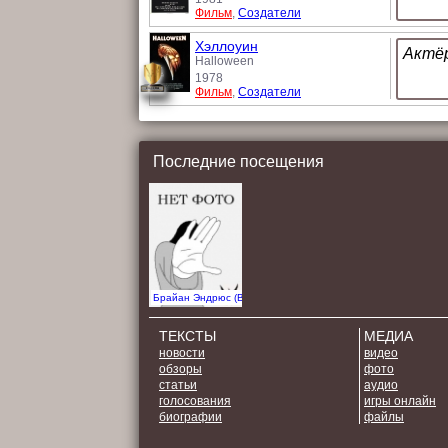
Фильм
,
Создатели
Хэллоуин
Актёр
Halloween
1978
Фильм
,
Создатели
Последние посещения
Брайан Эндрюс (Brian Andrews) (1966) - Персонa
ТЕКСТЫ
МЕДИА
новости
видео
обзоры
фото
статьи
аудио
голосования
игры онлайн
биографии
файлы