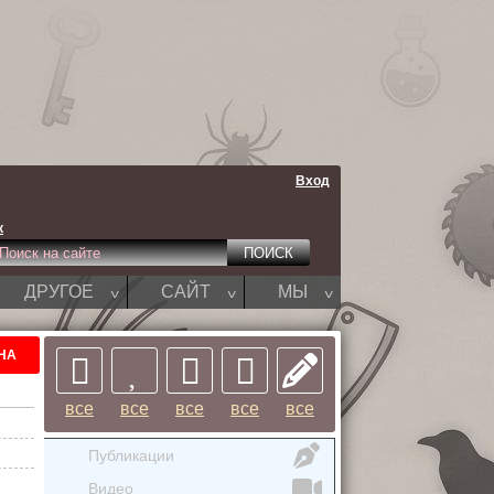
Вход
к
^
^
^
ДРУГОЕ
САЙТ
МЫ
НА
все
все
все
все
все
Публикации
Видео