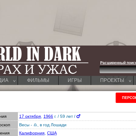
Расширенный поис
^
^
ДИА
ФИЛЬМЫ
ИГРЫ
ПРОЕКТЫ
ПЕРСО
ния
17 октября
,
1966
г. / 59 лет /
оскоп
Весы - ♎
,
в год Лошади
дения
Калифорния
,
США