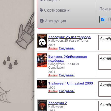
Показ
Сортировка
П
Инструкция
Хэллоуин: 25 лет террора
Актёр
Halloween: 25 Years of Terror
2006
Фильм
,
Создатели
Бугимен. Убийственная
Актёр
подборка
Boogeymen: The Killer
Compilation
2001
Фильм
,
Создатели
'Halloween' Unmasked 2000
Актёр
1999
Фильм
,
Создатели
Хэллоуин 2
Актёр
Halloween II
1981