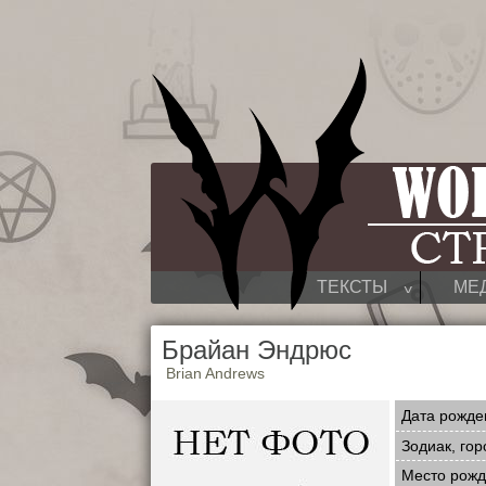
^
ТЕКСТЫ
МЕ
Брайан Эндрюс
Brian Andrews
Дата рожде
Зодиак, гор
Место рож