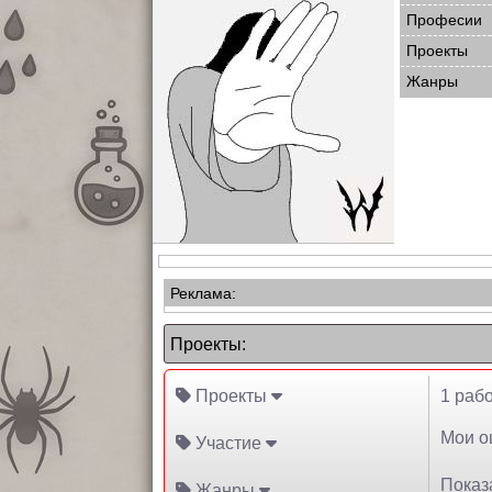
Професии
Проекты
Жанры
Реклама:
Проекты:
Проекты
1 рабо
Мои оц
Участие
Показа
Жанры